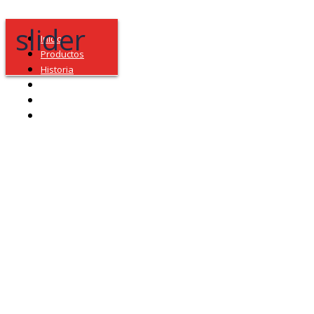
slider
Inicio
Productos
Historia
Elaboración
Misión y Valores
Contacto