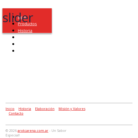
slider
Inicio
Productos
Historia
Elaboración
Misión y Valores
Contacto
Inicio
|
Historia
|
Elaboración
|
Misión y Valores
|
Contacto
© 2026
arotcarena.com.ar
- Un Sabor
Especial!