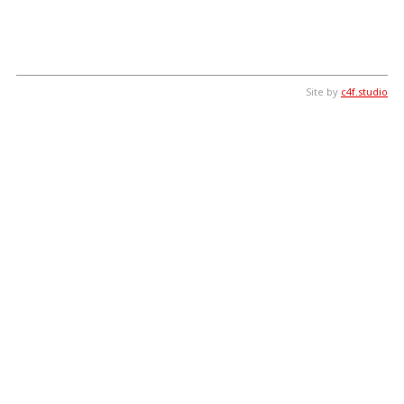
Site by
c4f.studio